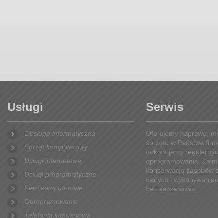
Usługi
Serwis
Obsługa informatyczna
Oferujemy naprawę, mo
sprzętu w Państwa firm
Sprzęt komputerowy
dokonujemy regularnyc
Usługi internetowe
oprogramowania. Zajmu
konserwacją zasobów s
Usługi programistyczne
danych i wykonywaniem
Sieci komputerowe
bezpieczeństwa.
Oprogramowanie
Telefonia internetowa