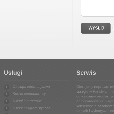
*
Usługi
Serwis
Obsługa informatyczna
Oferujemy naprawę, mo
sprzętu w Państwa firm
Sprzęt komputerowy
dokonujemy regularnyc
Usługi internetowe
oprogramowania. Zajmu
konserwacją zasobów s
Usługi programistyczne
danych i wykonywaniem